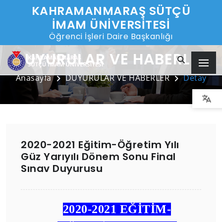
KAHRAMANMARAŞ SÜTÇÜ
İMAM ÜNİVERSİTESİ
Öğrenci İşleri Daire Başkanlığı
DUYURULAR VE HABERLER
Anasayfa
DUYURULAR VE HABERLER
Detay
2020-2021 Eğitim-Öğretim Yılı
Güz Yarıyılı Dönem Sonu Final
Sınav Duyurusu
2020-2021 EĞİTİM-