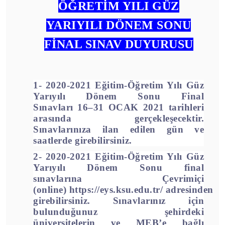
ÖĞRETİM YILI GÜZ
YARIYILI DÖNEM SONU
FİNAL SINAV DUYURUSU
1- 2020-2021 Eğitim-Öğretim Yılı Güz
Yarıyılı Dönem Sonu Final
Sınavları
16–31 OCAK 2021
tarihleri
arasında gerçekleşecektir.
Sınavlarınıza ilan edilen
gün ve
saatlerde
girebilirsiniz.
2- 2020-2021 Eğitim-Öğretim Yılı Güz
Yarıyılı Dönem Sonu final
sınavlarına
Çevrimiçi
(online)
https://eys.ksu.edu.tr/
adresinden
girebilirsiniz. Sınavlarınız için
bulunduğunuz şehirdeki
üniversitelerin ve MEB’e bağlı