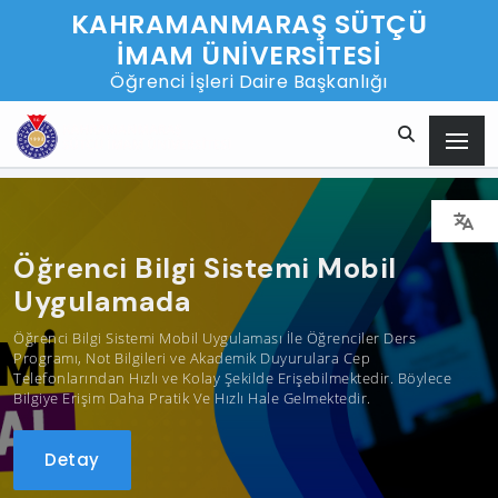
KAHRAMANMARAŞ SÜTÇÜ
İMAM ÜNİVERSİTESİ
Öğrenci İşleri Daire Başkanlığı
Öğrenci Bilgi Sistemi Mobil
Uygulamada
Öğrenci Bilgi Sistemi Mobil Uygulaması İle Öğrenciler Ders
Programı, Not Bilgileri ve Akademik Duyurulara Cep
Telefonlarından Hızlı ve Kolay Şekilde Erişebilmektedir. Böylece
Bilgiye Erişim Daha Pratik Ve Hızlı Hale Gelmektedir.
Detay