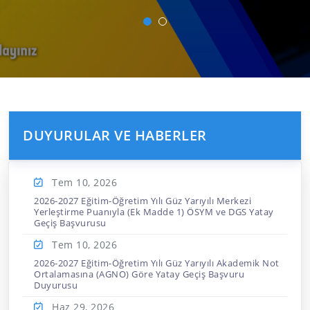
DUYURULAR VE HABERLER
Tem 10,
2026
2026-2027 Eğitim-Öğretim Yılı Güz Yarıyılı Merkezi
Yerleştirme Puanıyla (Ek Madde 1) ÖSYM ve DGS Yatay
Geçiş Başvurusu
Tem 10,
2026
2026-2027 Eğitim-Öğretim Yılı Güz Yarıyılı Akademik Not
Ortalamasına (AGNO) Göre Yatay Geçiş Başvuru
Duyurusu
Haz 29,
2026