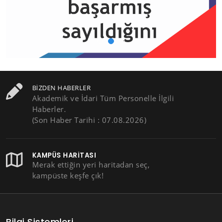
BIZDEN HABERLER
Akademik ve İdari Tüm Personelle İlgili
Haberler.
(Son Haber Tarihi : 07.08.2026)
KAMPÜS HARITASI
Merak ettiğin yeri haritadan seç,
kampüste keşfe çık!
Bilgi Sistemleri