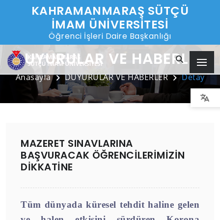
KAHRAMANMARAŞ SÜTÇÜ
İMAM ÜNİVERSİTESİ
Öğrenci İşleri Daire Başkanlığı
DUYURULAR VE HABERLER
Anasayfa
DUYURULAR VE HABERLER
Detay
MAZERET SINAVLARINA
BAŞVURACAK ÖĞRENCİLERİMİZİN
DİKKATİNE
Tüm dünyada küresel tehdit haline gelen
ve halen etkisini sürdüren Korona