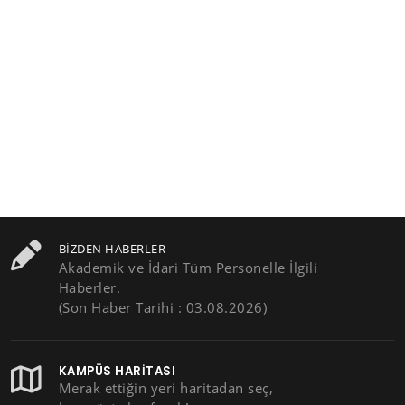
BIZDEN HABERLER
Akademik ve İdari Tüm Personelle İlgili
Haberler.
(Son Haber Tarihi : 03.08.2026)
KAMPÜS HARITASI
Merak ettiğin yeri haritadan seç,