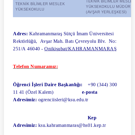
TEKNİK BİLİMLER MESLE
TEKNİK BİLİMLER MESLEK
YÜKSEKOKULU MÜDÜRL
YÜKSEKOKULU
(AVŞAR YERLEŞKESİ)
Adres:
Kahramanmaraş Sütçü İmam Üniversitesi
Rektörlüğü, Avşar Mah. Batı Çevreyolu Blv. No:
251/A 46040 -
Onikişubat/KAHRAMANMARAŞ
Telefon Numaramız:
Öğrenci İşleri Daire Başkanlığı:
+90 (344) 300
11 41 (Özel Kalem)
e-posta
Adresimiz:
ogrenciisleri@ksu.edu.tr
Kep
Adresimiz:
ksu.kahramanmaras@hs01.kep.tr