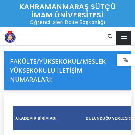
KAHRAMANMARAŞ SÜTÇÜ
İMAM ÜNİVERSİTESİ
Öğrenci İşleri Daire Başkanlığı
FAKÜLTE/YÜKSEKOKUL/MESLEK
YÜKSEKOKULU İLETIŞIM
NUMARALARI:
AKADEMİK BİRİM ADI
BULUNDUĞU YERLEŞKE