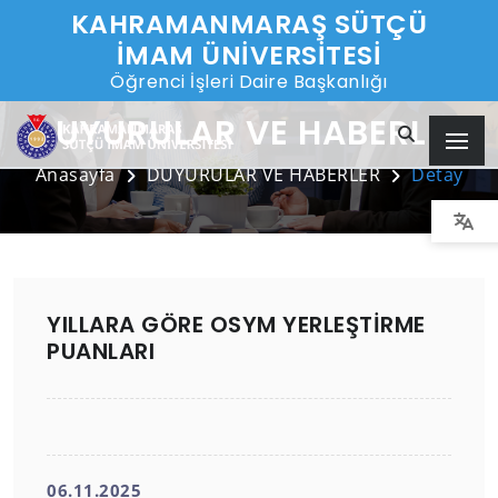
KAHRAMANMARAŞ SÜTÇÜ
İMAM ÜNİVERSİTESİ
Öğrenci İşleri Daire Başkanlığı
DUYURULAR VE HABERLER
Anasayfa
DUYURULAR VE HABERLER
Detay
YILLARA GÖRE OSYM YERLEŞTİRME
PUANLARI
06.11.2025